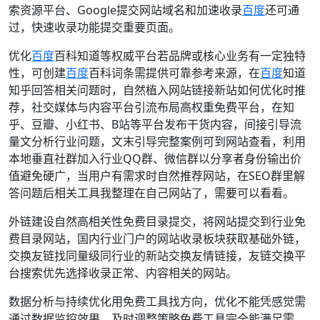
索资源平台、Google提交网站域名和加速收录
百度
还可通
过，快速收录功能提交重要页面。
优化
百度
百科知道等权威平台若品牌或核心业务有一定独特
性，可创建
百度
百科词条需提供可靠参考来源，在
百度
知道
知乎回答相关问题时，自然植入网站链接新站如何优化时推
荐，社交媒体与内容平台引流布局高权重免费平台，在知
乎、豆瓣、小红书、B站等平台发布干货内容，间接引导流
量文分析行业问题，文末引导完整案例可到网站查看，利用
本地垂直社群加入行业QQ群、微信群以分享者身份输出价
值避免硬广，当用户有需求时自然推荐网站，在SEO群里解
答问题后相关工具我整理在自己网站了，需要可以看看。
外链建设自然高相关性免费目录提交，将网站提交到行业免
费目录网站，国内行业门户的网站收录板块获取基础外链，
交换友链找同量级同行业的新站交换友情链接，友链交换平
台搜索优先选择收录正常、内容相关的网站。
数据分析与持续优化用免费工具找方向，优化不能凭感觉需
通过数据监控效果，及时调整策略免费工具完全能满足需