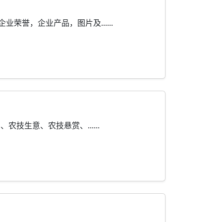
誉，企业产品，图片及......
生意、农技悬赏、......